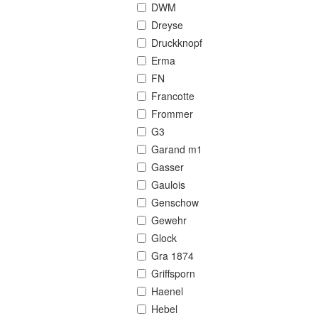
DWM
Dreyse
Druckknopf
Erma
FN
Francotte
Frommer
G3
Garand m1
Gasser
Gaulois
Genschow
Gewehr
Glock
Gra 1874
Griffsporn
Haenel
Hebel