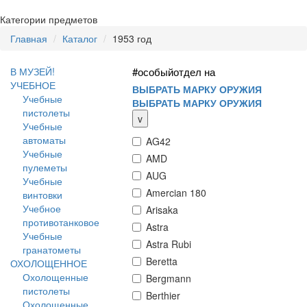
Категории предметов
Главная
Каталог
1953 год
В МУЗЕЙ!
#особыйотдел на
УЧЕБНОЕ
ВЫБРАТЬ МАРКУ ОРУЖИЯ
Учебные
ВЫБРАТЬ МАРКУ ОРУЖИЯ
пистолеты
v
Учебные
автоматы
AG42
Учебные
AMD
пулеметы
AUG
Учебные
Amercian 180
винтовки
Учебное
Arisaka
противотанковое
Astra
Учебные
Astra Rubi
гранатометы
Beretta
ОХОЛОЩЕННОЕ
Охолощенные
Bergmann
пистолеты
Berthier
Охолощенные