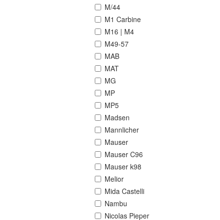
M/44
M1 Carbine
M16 | M4
M49-57
MAB
MAT
MG
MP
MP5
Madsen
Mannlicher
Mauser
Mauser C96
Mauser k98
Melior
Mida Castelli
Nambu
Nicolas Pieper