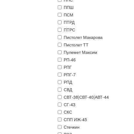
ППШ
ПСМ
ПТРД
ПТРС
Пистолет Макарова
Пистолет ТТ
Пулемет Максим
РП-46
РПГ
РПГ-7
РПД
СВД
СВТ-38|СВТ-40|АВТ-44
СГ-43
СКС
СПП ИЖ-45
Стечкин