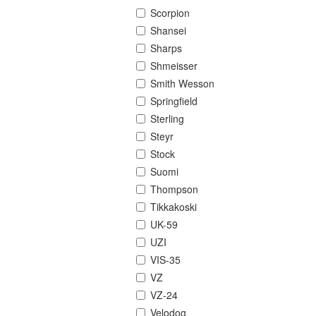
Scorpion
Shansei
Sharps
Shmeisser
Smith Wesson
Springfield
Sterling
Steyr
Stock
Suomi
Thompson
Tikkakoski
UK-59
UZI
VIS-35
VZ
VZ-24
Velodog