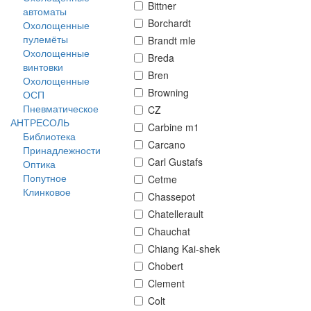
Bittner
автоматы
Borchardt
Охолощенные
пулемёты
Brandt mle
Охолощенные
Breda
винтовки
Bren
Охолощенные
Browning
ОСП
Пневматическое
CZ
АНТРЕСОЛЬ
Carbine m1
Библиотека
Carcano
Принадлежности
Carl Gustafs
Оптика
Попутное
Cetme
Клинковое
Chassepot
Chatellerault
Chauchat
Chiang Kai-shek
Chobert
Clement
Colt