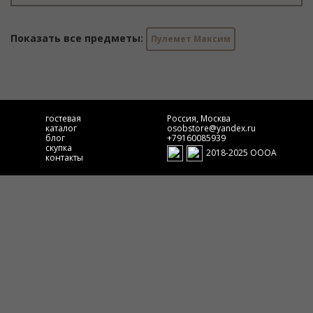
Показать все предметы:
Пулемет Максим
гостевая
Россия, Москва
каталог
osobstore@yandex.ru
блог
+79160085939
скупка
2018-2025 ОООА
контакты