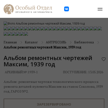
Главная
Каталог
АНТРЕСОЛЬ
Библиотека
Альбом ремонтных чертежей Максим, 1939 год
Альбом ремонтных чертежей
Максим, 1939 год
АРХИВНЫЙ №:
1939-1
ПОСТУПЛЕНИЕ: 13.05.2026
Альбом: ремонтные чертежи технологического процесса
ремонта деталей пулемета Максим на станок Соколова, 1939
год, ГАРОЗ №2.
ЗАРЕЗЕРВИРОВАНО