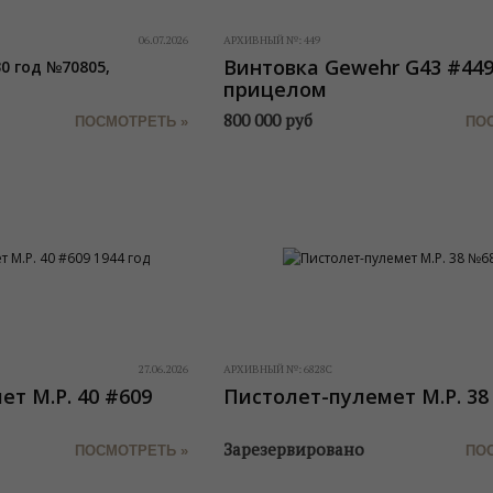
06.07.2026
АРХИВНЫЙ №:
449
Винтовка Gewehr G43 #449
0 год №70805,
прицелом
800 000
руб
ПОСМОТРЕТЬ »
ПО
27.06.2026
АРХИВНЫЙ №:
6828С
т M.P. 40 #609
Пистолет-пулемет M.P. 38
Зарезервировано
ПОСМОТРЕТЬ »
ПО