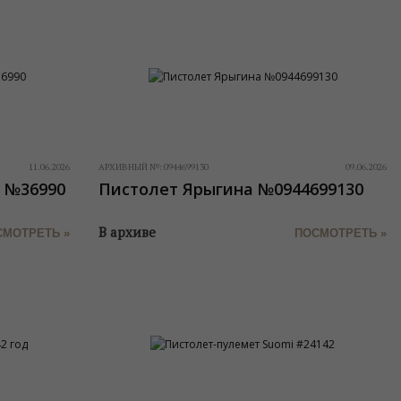
11.06.2026
АРХИВНЫЙ №:
0944699130
09.06.2026
д №36990
Пистолет Ярыгина №0944699130
В архиве
СМОТРЕТЬ »
ПОСМОТРЕТЬ »