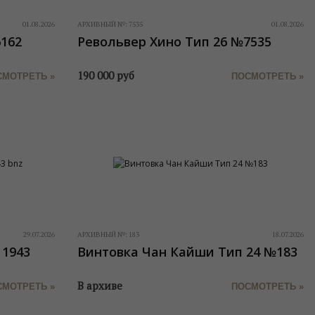
01.08.2026
АРХИВНЫЙ №:
7535
01.08.2026
6162
Револьвер Хино Тип 26 №7535
190 000
руб
СМОТРЕТЬ »
ПОСМОТРЕТЬ »
29.07.2026
АРХИВНЫЙ №:
183
18.07.2026
 1943
Винтовка Чан Кайши Тип 24 №183
В архиве
СМОТРЕТЬ »
ПОСМОТРЕТЬ »