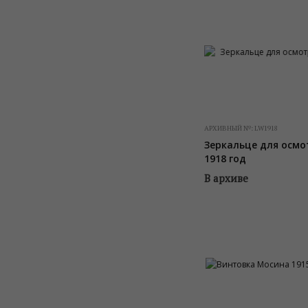
АРХИВНЫЙ №:
LW1918
Зеркальце для осмо
1918 год
В архиве