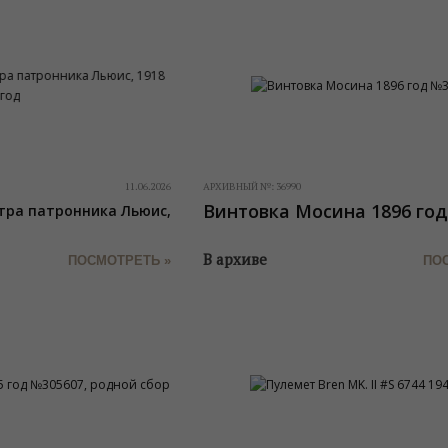
11.06.2026
АРХИВНЫЙ №:
36990
Винтовка Мосина 1896 го
тра патронника Льюис,
В архиве
ПОСМОТРЕТЬ »
ПО