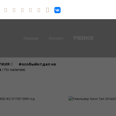
УЧЕБНОЕ
Главная
Каталог
#особыйотдел на
РУЖИЯ
я
/
По наличию