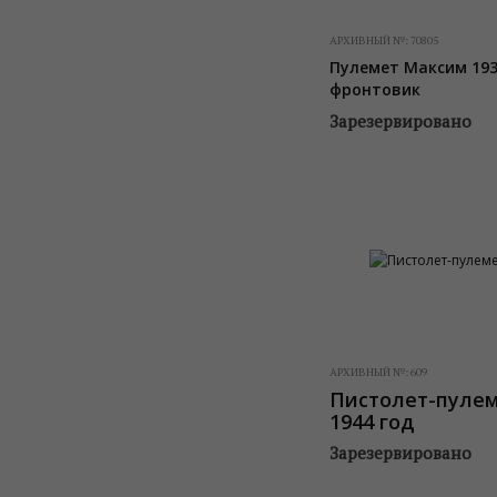
АРХИВНЫЙ №:
70805
Пулемет Максим 193
фронтовик
Зарезервировано
АРХИВНЫЙ №:
609
Пистолет-пулеме
1944 год
Зарезервировано