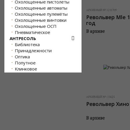
Охолощенные пистолеты
Охолощенные автоматы
АРХИВНЫЙ №:
G31709
Охолощенные пулемёты
Револьвер Mle 1
Охолощенные винтовки
год
Охолощенные ОСП
В архиве
Пневматическое
АНТРЕСОЛЬ
Библиотека
Принадлежности
Оптика
Попутное
Клинковое
АРХИВНЫЙ №:
15625
Револьвер Хино
В архиве