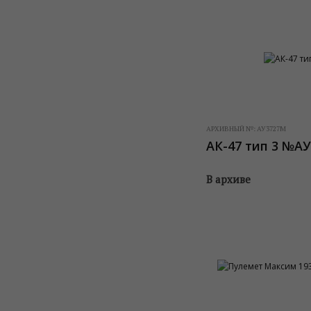
АРХИВНЫЙ №:
АУ3727М
АК-47 тип 3 №АУ
В архиве