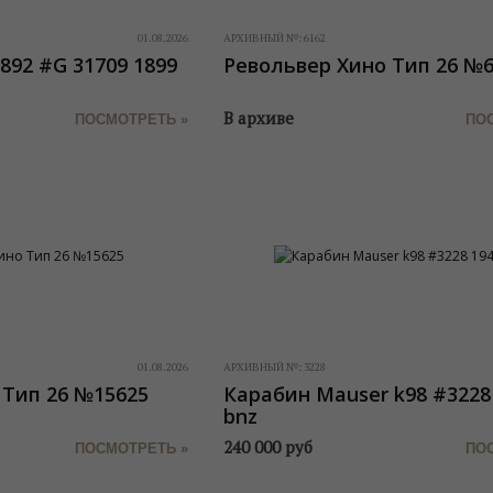
01.08.2026
АРХИВНЫЙ №:
6162
892 #G 31709 1899
Револьвер Хино Тип 26 №
В архиве
ПОСМОТРЕТЬ »
ПО
01.08.2026
АРХИВНЫЙ №:
3228
 Тип 26 №15625
Карабин Mauser k98 #3228
bnz
240 000
руб
ПОСМОТРЕТЬ »
ПО