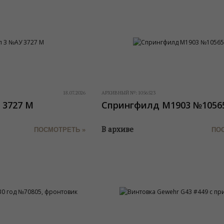
18.07.2026
АРХИВНЫЙ №:
1056523
 3727 М
Спрингфилд М1903 №1056
В архиве
ПОСМОТРЕТЬ »
ПО