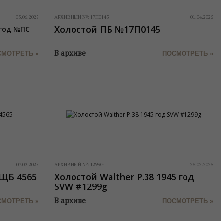
03.06.2025
АРХИВНЫЙ №:
17П0145
01.04.2025
Холостой ПБ №17П0145
 год №ПС
В архиве
СМОТРЕТЬ »
ПОСМОТРЕТЬ »
07.03.2025
АРХИВНЫЙ №:
1299G
26.02.2025
№ЩБ 4565
Холостой Walther P.38 1945 год
SVW #1299g
В архиве
СМОТРЕТЬ »
ПОСМОТРЕТЬ »