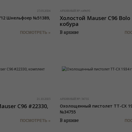
27.03.2024
АРХИВНЫЙ №:
649695
Холостой Mauser C96 Bolo 
712 Шнельфоер №51389,
кобура
В архиве
ПОСМОТРЕТЬ »
ПО
21.10.2023
АРХИВНЫЙ №:
34755
user C96 #22330,
Охолощенный пистолет ТТ-СХ 19
№34755
В архиве
ПОСМОТРЕТЬ »
ПО