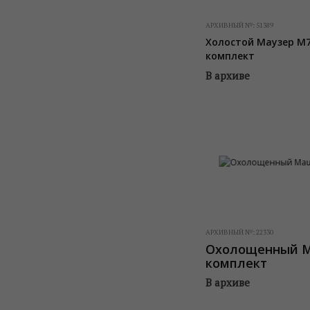
АРХИВНЫЙ №:
51389
Холостой Маузер М
комплект
В архиве
АРХИВНЫЙ №:
22330
Охолощенный Ma
комплект
В архиве