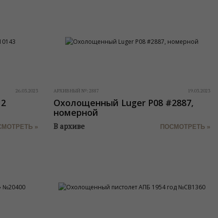
26.03.2023
АРХИВНЫЙ №:
2887
19.03.2023
12
Охолощенный Luger P08 #2887,
номерной
В архиве
СМОТРЕТЬ »
ПОСМОТРЕТЬ »