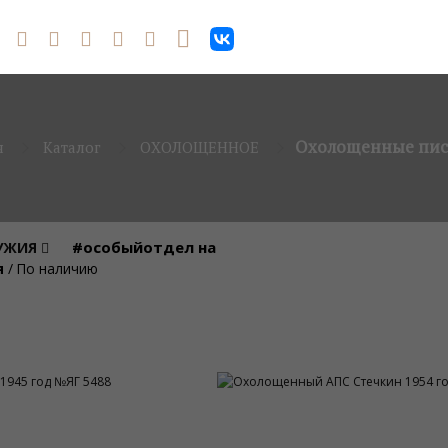
Охолощенные пис
я
Каталог
ОХОЛОЩЕННОЕ
#особыйотдел на
РУЖИЯ
я
/
По наличию