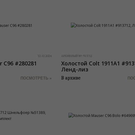
12.12.2024
АРХИВНЫЙ №:
913712
r C96 #280281
Холостой Colt 1911A1 #913
Ленд-лиз
В архиве
ПОСМОТРЕТЬ »
ПО