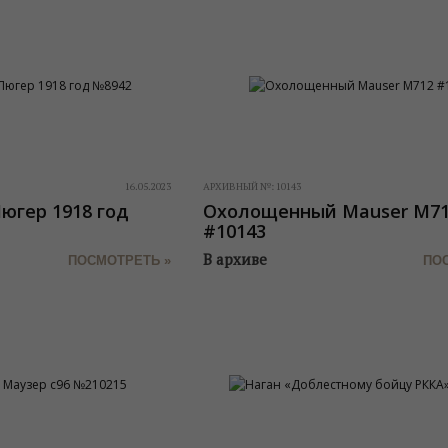
16.05.2023
АРХИВНЫЙ №:
10143
гер 1918 год
Охолощенный Mauser M7
#10143
В архиве
ПОСМОТРЕТЬ »
ПО