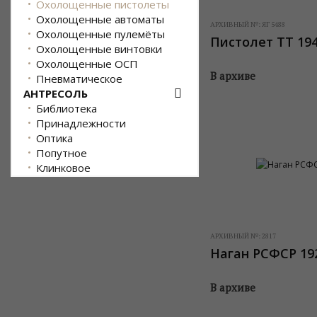
Охолощенные пистолеты
Охолощенные автоматы
АРХИВНЫЙ №:
ЯГ 5488
Охолощенные пулемёты
Пистолет ТТ 194
Охолощенные винтовки
Охолощенные ОСП
В архиве
Пневматическое
АНТРЕСОЛЬ
Библиотека
Принадлежности
Оптика
Попутное
Клинковое
АРХИВНЫЙ №:
2817
Наган РСФСР 19
В архиве