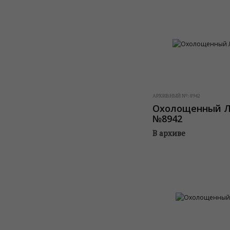
АРХИВНЫЙ №:
8942
Охолощенный Лю
№8942
В архиве