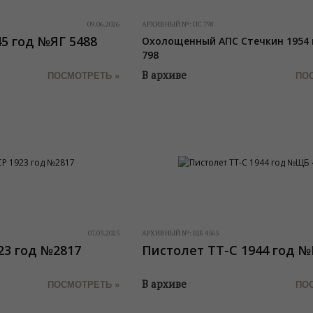
09.06.2026
АРХИВНЫЙ №:
ПС 798
5 год №ЯГ 5488
Охолощенный АПС Стечкин 1954
798
В архиве
ПОСМОТРЕТЬ »
ПО
07.03.2025
АРХИВНЫЙ №:
ЩБ 4565
23 год №2817
Пистолет ТТ-С 1944 год 
В архиве
ПОСМОТРЕТЬ »
ПО