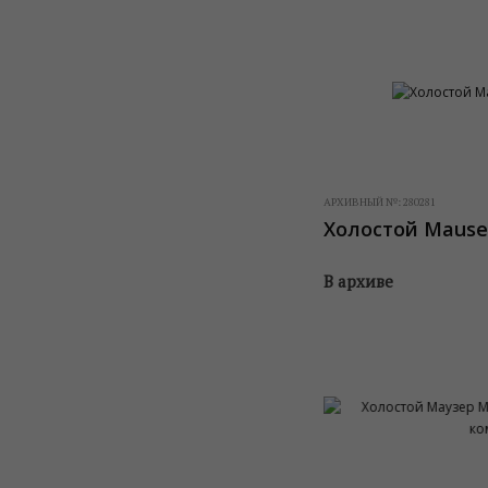
АРХИВНЫЙ №:
280281
Холостой Mause
В архиве