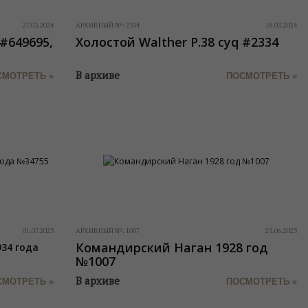
27.03.2024
АРХИВНЫЙ №:
2334
18.03.2024
#649695,
Холостой Walther P.38 cyq #2334
В архиве
СМОТРЕТЬ »
ПОСМОТРЕТЬ »
01.07.2023
АРХИВНЫЙ №:
1007
25.06.2023
Командирский Наган 1928 год
34 года
№1007
В архиве
СМОТРЕТЬ »
ПОСМОТРЕТЬ »