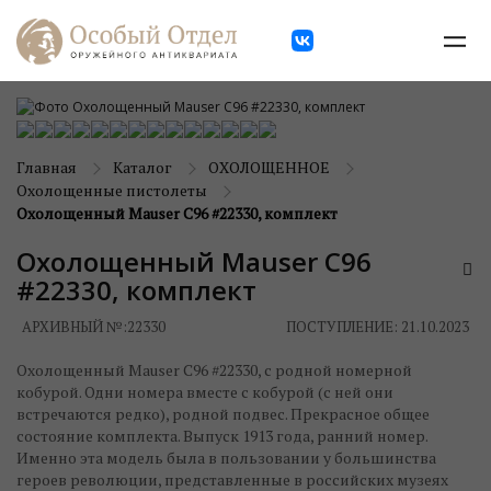
Главная
Каталог
ОХОЛОЩЕННОЕ
Охолощенные пистолеты
Охолощенный Mauser C96 #22330, комплект
Охолощенный Mauser C96
#22330, комплект
АРХИВНЫЙ №:
22330
ПОСТУПЛЕНИЕ: 21.10.2023
Охолощенный Mauser C96 #22330, с родной номерной
кобурой. Одни номера вместе с кобурой (с ней они
встречаются редко), родной подвес. Прекрасное общее
состояние комплекта. Выпуск 1913 года, ранний номер.
Именно эта модель была в пользовании у большинства
героев революции, представленные в российских музеях