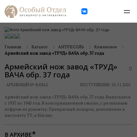
Главная
Каталог
АНТРЕСОЛЬ
Клинковое
Армейский нож завод «ТРУД» ВАЧА обр. 37 года
Армейский нож завод «ТРУД»
ВАЧА обр. 37 года
АРХИВНЫЙ №:
ВАЧА2
ПОСТУПЛЕНИЕ: 01.11.2021
Армейский нож завод «ТРУД» ВАЧА обр. 37 года. Выпускался
с 1937 по 1945 год. В консервационной смазке, с резиновым
кофром на рукоятку. Прекрасный подарок, дополнение к
пистолету ТТ, к Нагану.
В АРХИВЕ