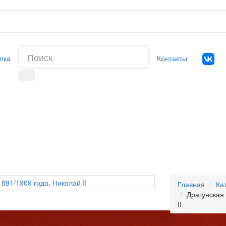
пка
Контакты
Главная
Ка
Драгунская
II