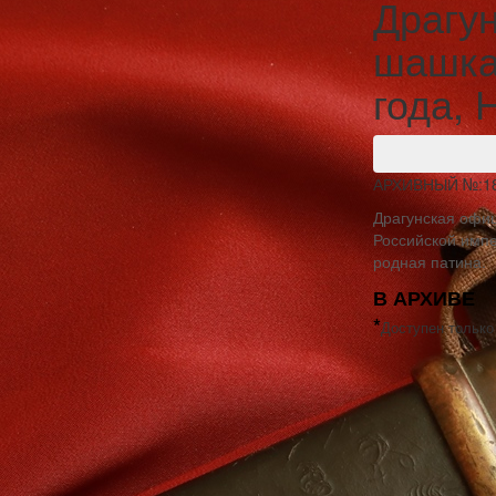
Драгу
шашка
года, 
АРХИВНЫЙ №:
1
Драгунская офиц
Российской импе
родная патина.
В АРХИВЕ
*
Доступен только