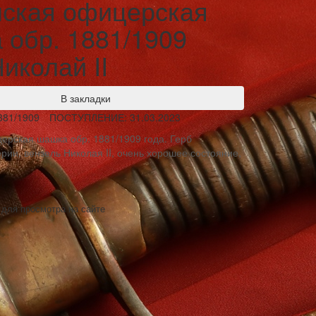
нская офицерская
 обр. 1881/1909
Николай II
В закладки
881/1909
ПОСТУПЛЕНИЕ: 31.03.2023
ерская шашка обр. 1881/1909 года. Герб
рии, вензель Николая II, очень хорошее состояние,
 для просмотра на сайте