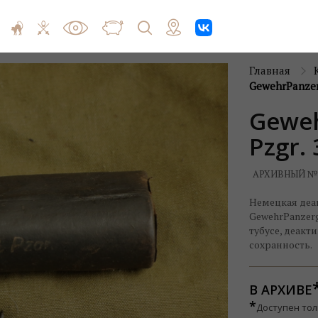
Главная
GewehrPanzer
Geweh
Pzgr.
АРХИВНЫЙ №
Немецкая деа
GewehrPanzergr
тубусе, деакт
сохранность.
В АРХИВЕ
*
Доступен тол