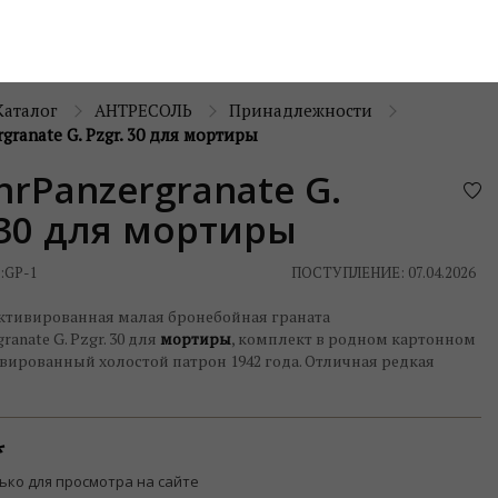
Каталог
АНТРЕСОЛЬ
Принадлежности
granate G. Pzgr. 30 для мортиры
rPanzergranate G.
 30 для мортиры
:
GP-1
ПОСТУПЛЕНИЕ: 07.04.2026
ктивированная малая бронебойная граната
anate G. Pzgr. 30 для
мортиры
, комплект в родном картонном
ивированный холостой патрон 1942 года. Отличная редкая
ько для просмотра на сайте