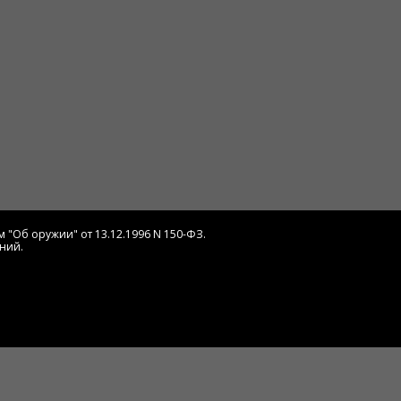
 "Об оружии" от 13.12.1996 N 150-ФЗ.
ний.