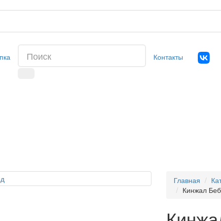
пка
Контакты
Главная
Ка
Кинжал Бебу
Кинжал