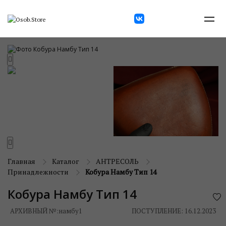
Главная
Каталог
АНТРЕСОЛЬ
Принадлежности
Кобура Намбу Тип 14
Кобура Намбу Тип 14
АРХИВНЫЙ №:
намбу1
ПОСТУПЛЕНИЕ: 16.12.2023