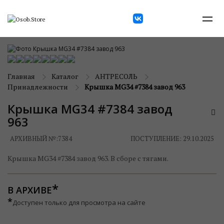
Главная
Каталог
АНТРЕСОЛЬ
Принадлежности
Крышка MG34 #7384 завод 963
Крышка MG34 #7384 завод
963
АРХИВНЫЙ №:
7384
ПОСТУПЛЕНИЕ: 29.10.2025
Крышка MG34 #7384 завод 963. В сборе с тягами.
В АРХИВЕ
*
Доступен только для просмотра на сайте