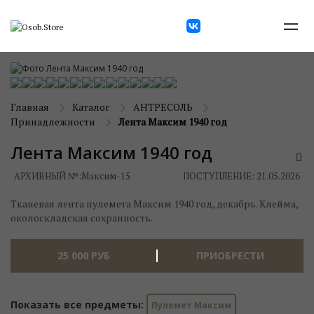
Главная
Каталог
АНТРЕСОЛЬ
Принадлежности
Лента Максим 1940 год
Лента Максим 1940 год
АРХИВНЫЙ №:
Максим-15
ПОСТУПЛЕНИЕ: 21.05.2026
Тканевая лента пулемета Максим 1940 год, декабрь. Клейма,
околоскладская сохранность.
25 000
РУБ
ПРИОБРЕСТИ
Показать все предметы:
Пулемет Максим