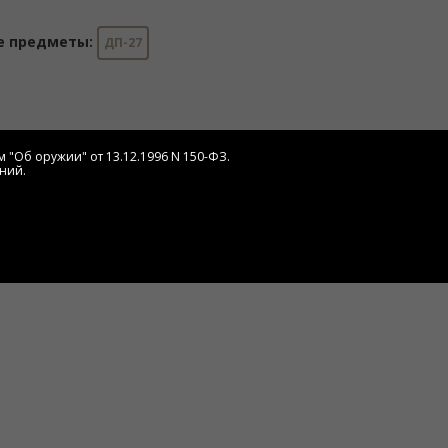
е предметы:
ДП-27
 "Об оружии" от 13.12.1996 N 150-ФЗ.
ний.