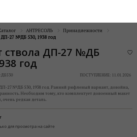
Каталог
АНТРЕСОЛЬ
Принадлежности
 ДП-27 №ДБ 530, 1938 год
 ствола ДП-27 №ДБ
1938 год
:
ДБ530
ПОСТУПЛЕНИЕ: 11.01.2026
ДП-27 №ДБ 530, 1938 год. Ранний рифленый вариант, довойна,
ранность. Необходим тому, кто комплектует довоенный макет
н, очень редкая деталь.
ько для просмотра на сайте