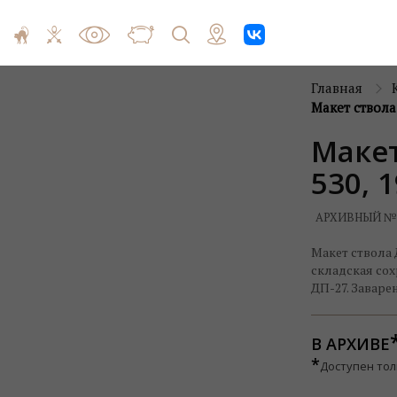
Главная
Макет ствола
Макет
530, 
АРХИВНЫЙ №
Макет ствола 
складская сох
ДП-27. Заваре
В АРХИВЕ
*
Доступен тол