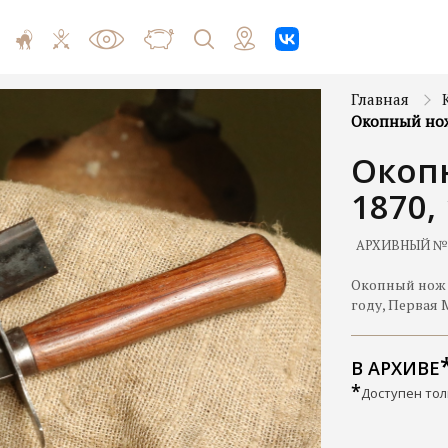
Главная
Окопный нож 
Окоп
1870,
АРХИВНЫЙ №
Окопный нож 
году, Первая 
В АРХИВЕ
*
Доступен тол