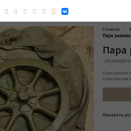
Главная
Пара ранних
Пара
АРХИВНЫЙ №
Пара ранних к
гражданская 
Показать вс