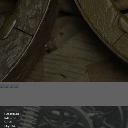
гостевая
каталог
блог
скупка