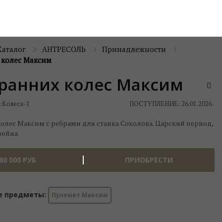
Каталог
АНТРЕСОЛЬ
Принадлежности
 колес Максим
 ранних колес Максим
:
Колеса-1
ПОСТУПЛЕНИЕ: 26.01.2026
олес Максим с ребрами для станка Соколова. Царский период,
война.
80 000
РУБ
ПРИОБРЕСТИ
е предметы:
Пулемет Максим