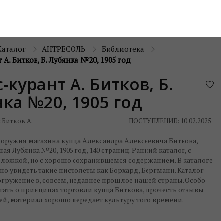
Каталог
АНТРЕСОЛЬ
Библиотека
 А. Битков, Б. Лубянка №20, 1905 год
-курант А. Битков, Б.
ка №20, 1905 год
:
Битков А.
ПОСТУПЛЕНИЕ: 10.02.2025
 оружия магазина купца Александра Алексеевича Биткова,
ая Лубянка №20, 1905 год, 140 страниц. Ранний каталог, с
бложкой, но с хорошо сохранившемся содержанием. В каталоге
о увидеть такие пистолеты как Борхард, Бергманн. Каталог -
гружение в, совсем, недавнее прошлое нашей страны. Особо
тать о принципах торговли купца Биткова, прочесть отзывы
ей, материал хорошо передает культуру того времени.