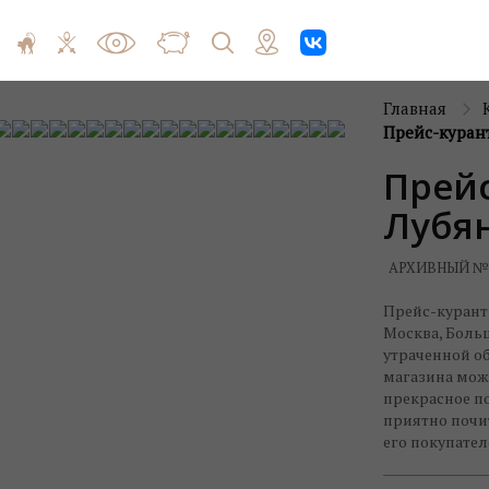
Главная
Прейс-курант
Прейс
Лубян
АРХИВНЫЙ №
Прейс-курант
Москва, Больш
утраченной о
магазина можн
прекрасное по
приятно почи
его покупател