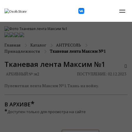
Главная
Каталог
АНТРЕСОЛЬ
Принадлежности
Тканевая лента Максим №1
Тканевая лента Максим №1
АРХИВНЫЙ №:
м2
ПОСТУПЛЕНИЕ: 02.12.2023
Пулеметная лента Максим №1. Ткань на войну.
В АРХИВЕ
*
Доступен только для просмотра на сайте