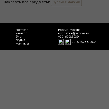
Показать все предметы:
Пулемет Максим
гостевая
Россия, Москва
каталог
osobstore@yandex.ru
блог
+79160085939
скупка
2018-2025 ОООА
контакты