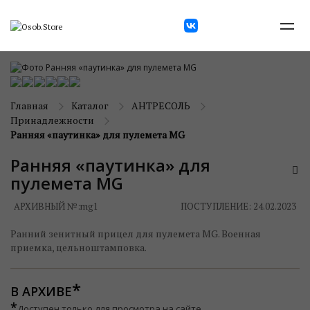
Главная
Каталог
АНТРЕСОЛЬ
Принадлежности
Ранняя «паутинка» для пулемета MG
Ранняя «паутинка» для
пулемета MG
АРХИВНЫЙ №:
mg1
ПОСТУПЛЕНИЕ: 24.02.2023
Ранний зенитный прицел для пулемета MG. Военная
приемка, цельноштамповка.
В АРХИВЕ
*
Доступен только для просмотра на сайте