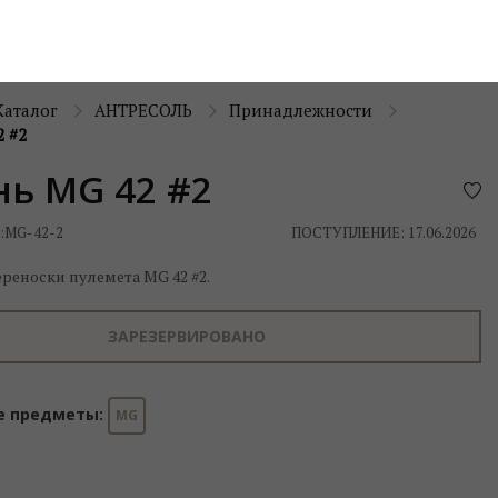
Каталог
АНТРЕСОЛЬ
Принадлежности
 #2
ь MG 42 #2
:
MG-42-2
ПОСТУПЛЕНИЕ: 17.06.2026
реноски пулемета MG 42 #2.
ЗАРЕЗЕРВИРОВАНО
е предметы:
MG