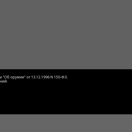
 "Об оружии" от 13.12.1996 N 150-ФЗ.
ний.