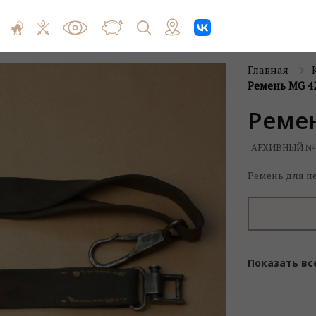
Главная
Ремень MG 42
Ремен
АРХИВНЫЙ №
Ремень для пе
Показать вс