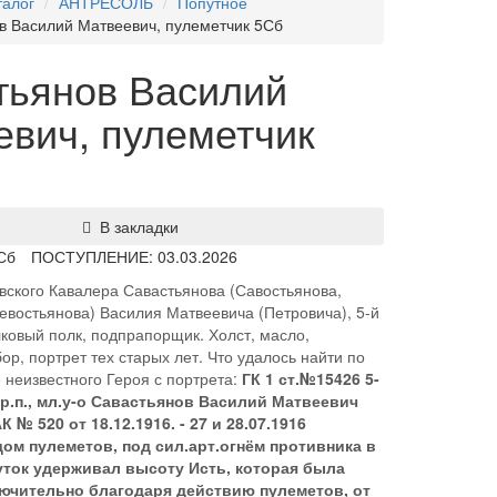
талог
АНТРЕСОЛЬ
Попутное
в Василий Матвеевич, пулеметчик 5Сб
тьянов Василий
евич, пулеметчик
В закладки
Сб
ПОСТУПЛЕНИЕ: 03.03.2026
вского Кавалера Савастьянова (Савостьянова,
евостьянова) Василия Матвеевича (Петровича), 5-й
ковый полк, подпрапорщик. Холст, масло,
ор, портрет тех старых лет. Что удалось найти по
е неизвестного Героя с портрета:
ГК 1 ст.№15426 5-
р.п., мл.у-о Савастьянов Василий Матвеевич
К № 520 от 18.12.1916. - 27 и 28.07.1916
ом пулеметов, под сил.арт.огнём противника в
уток удерживал высоту Исть, которая была
ючительно благодаря действию пулеметов, от