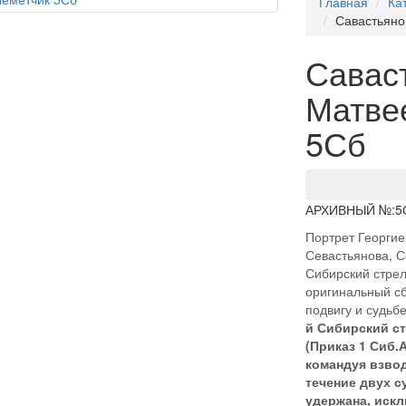
Главная
Ка
Савастьяно
Савас
Матве
5Сб
АРХИВНЫЙ №:
5
Портрет Георгие
Севастьянова, С
Сибирский стрел
оригинальный сб
подвигу и судьб
й Сибирский ст
(Приказ 1 Сиб.А
командуя взвод
течение двух с
удержана, искл