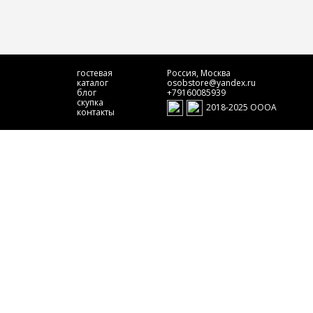
гостевая
Россия, Москва
каталог
osobstore@yandex.ru
блог
+79160085939
скупка
2018-2025 ОООА
контакты