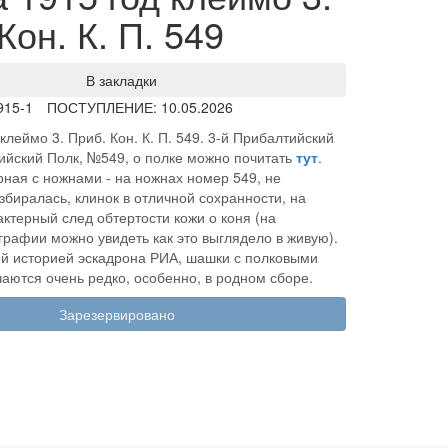
Кон. К. П. 549
В закладки
915-1
ПОСТУПЛЕНИЕ: 10.05.2026
леймо 3. Приб. Кон. К. П. 549. 3-й Прибалтийский
йский Полк, №549, о полке можно почитать
тут
.
рная с ножнами - на ножнах номер 549, не
збиралась, клинок в отличной сохранности, на
актерный след обтертости кожи о коня (на
рафии можно увидеть как это выглядело в живую).
й историей эскадрона РИА, шашки с полковыми
аются очень редко, особенно, в родном сборе.
Зарезервировано