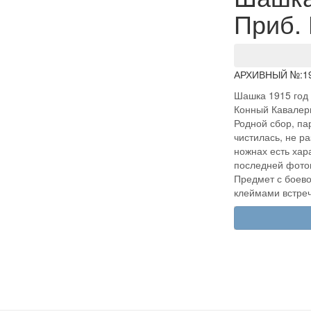
Приб. 
АРХИВНЫЙ №:
1
Шашка 1915 год к
Конный Кавалери
Родной сбор, па
чистилась, не ра
ножнах есть хар
последней фотог
Предмет с боево
клеймами встреч