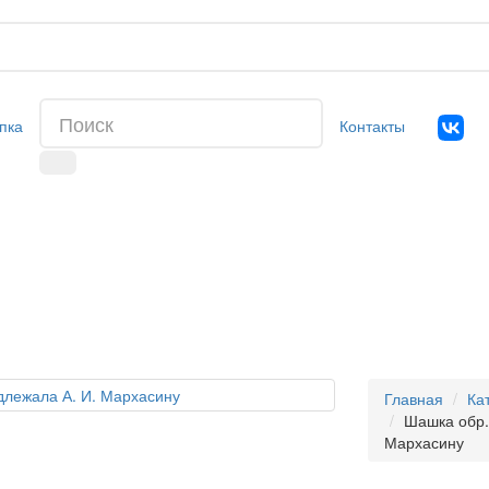
пка
Контакты
Главная
Ка
Шашка обр. 
Мархасину