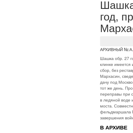
Шашка 
год, п
Марха
АРХИВНЫЙ №:
А
Шашка обр. 27 г
клинке имеется 
сбор, без реста
Мархасин, сведе
дачу под Москв
тот же день. Пр
переправы при о
в ледяной воде 
моста. Совместн
фельдмаршала П
завершения войн
В АРХИВЕ