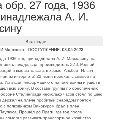
обр. 27 года, 1936
ринадлежала А. И.
сину
В закладки
.И.Мархасин
ПОСТУПЛЕНИЕ: 03.05.2023
ода 1936 год, принадлежала А. И. Мархасину, на
инициал владельца, производитель ЗИЗ. Родной
враций и вмешательств, в хроме. Альберт Ильич
ния из интернета: 22 июня приехал с семьей на
ой. Услышал информацию о начале войны и ушел в
ошел всю войну. В составе группы по обеспечению
бороне Сталинграда несколько часов стоял по шею
и держал на плече пробитый снарядом понтон
о с полковником Винокуром брал в плен
аулюса. Прошёл до Праги, где год после
ы помогал развивать транспортное хозяйство.