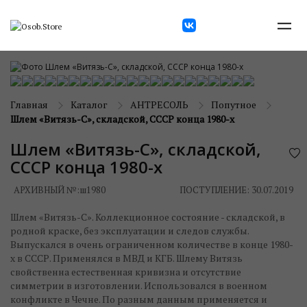
Главная
Каталог
АНТРЕСОЛЬ
Попутное
Шлем «Витязь-С», складской, СССР конца 1980-х
Шлем «Витязь-С», складской,
СССР конца 1980-х
АРХИВНЫЙ №:
ш1980
ПОСТУПЛЕНИЕ: 30.07.2019
Шлем «Витязь-С». Коллекционное состояние - складской, в
родной краске, без эксплуатации и следов службы.
Выпускался в очень ограниченном количестве в конце 1980-
х в СССР. Применялся в МВД и КГБ. Шлему Витязь
свойственна естественная кривизна и отсутствие
симметрии в изготовлении. Использовался в военном
конфликте в Чечне. По разным данным применяется и