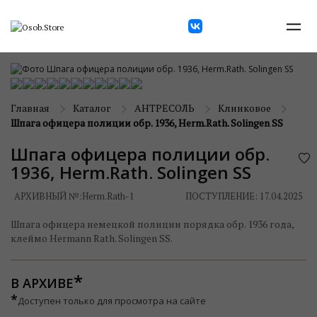
Главная
Каталог
АНТРЕСОЛЬ
Клинковое
Шпага офицера полиции обр. 1936, Herm.Rath. Solingen SS
Шпага офицера полиции обр.
1936, Herm.Rath. Solingen SS
АРХИВНЫЙ №:
Herm.Rath-1
ПОСТУПЛЕНИЕ: 17.04.2025
Шпага офицера немецкой полиции порядка обр. 1936 года,
клеймо Hermann Rath. Solingen SS.
В АРХИВЕ
*
Доступен только для просмотра на сайте