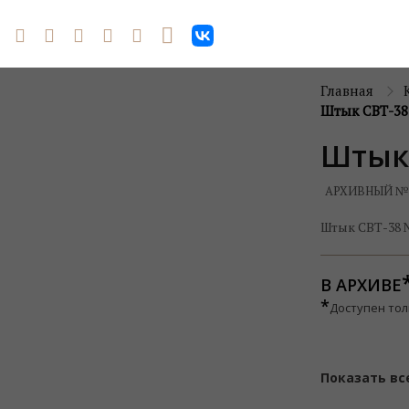
Главная
Штык СВТ-38
Штык
АРХИВНЫЙ №
Штык СВТ-38 №
В АРХИВЕ
*
Доступен тол
Показать вс