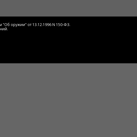
 "Об оружии" от 13.12.1996 N 150-ФЗ.
ний.