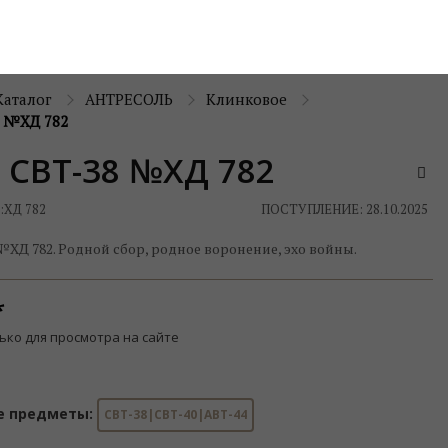
Каталог
АНТРЕСОЛЬ
Клинковое
 №ХД 782
 СВТ-38 №ХД 782
:
ХД 782
ПОСТУПЛЕНИЕ: 28.10.2025
ХД 782. Родной сбор, родное воронение, эхо войны.
ько для просмотра на сайте
е предметы:
СВТ-38|СВТ-40|АВТ-44