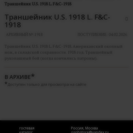
Траншейник U.S. 1918 L. F&C-1918
Траншейник U.S. 1918 L. F&C-
1918
АРХИВНЫЙ №:
1918
ПОСТУПЛЕНИЕ: 04.02.2026
Траншейник U.S. 1918 L. F&C-1918. Американский окопный
нож, в складской сохранности. 1918 год. Траншейный
рукопашный бой (когда кончились патроны).
В АРХИВЕ
*
Доступен только для просмотра на сайте
гостевая
Россия, Москва
каталог
osobstore@yandex.ru