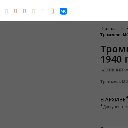
Главная
Троммель MG-
Тром
1940 
АРХИВНЫЙ №
Троммель MG-1
В АРХИВЕ
*
Доступен тол