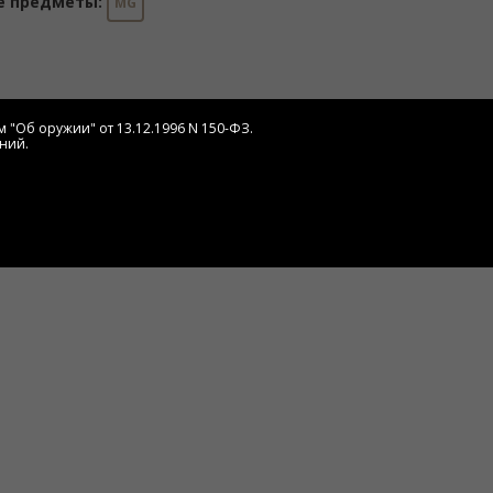
е предметы:
MG
 "Об оружии" от 13.12.1996 N 150-ФЗ.
ний.