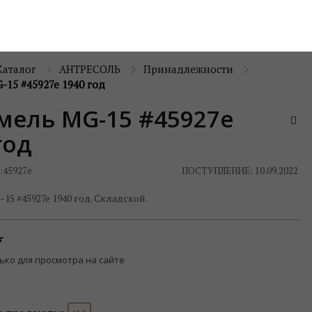
Каталог
АНТРЕСОЛЬ
Принадлежности
15 #45927e 1940 год
мель MG-15 #45927e
год
:
45927e
ПОСТУПЛЕНИЕ: 10.09.2022
5 #45927e 1940 год. Складской.
ько для просмотра на сайте