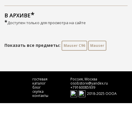
В АРХИВЕ
*
Доступен только для просмотра на сайте
Показать все предметы:
Mauser C96
Mauser
гостевая
Россия, Москва
каталог
osobstore@yandex.ru
блог
+79160085939
скупка
2018-2025 ОООА
контакты