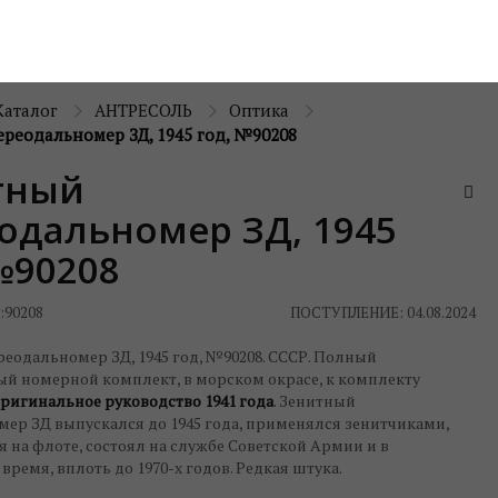
Каталог
АНТРЕСОЛЬ
Оптика
ереодальномер ЗД, 1945 год, №90208
тный
одальномер ЗД, 1945
№90208
:
90208
ПОСТУПЛЕНИЕ: 04.08.2024
еодальномер ЗД, 1945 год, №90208. СССР. Полный
й номерной комплект, в морском окрасе, к комплекту
ригинальное руководство 1941 года
. Зенитный
мер ЗД выпускался до 1945 года, применялся зенитчиками,
 на флоте, состоял на службе Советской Армии и в
время, вплоть до 1970-х годов. Редкая штука.