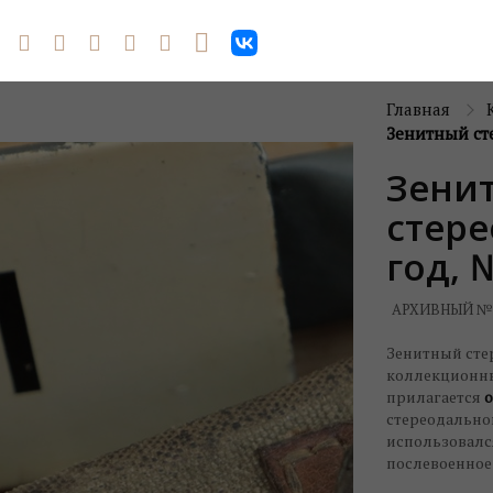
Главная
Зенитный ст
Зени
стере
год, 
АРХИВНЫЙ №
Зенитный стер
коллекционны
прилагается
о
стереодально
использовался
послевоенное 