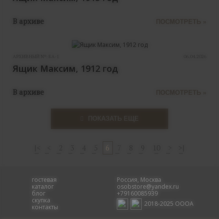
В архиве
ПОСМОТРЕТЬ »
АРХИВНЫЙ №:
БА-1
06.04.2026
Ящик Максим, 1912 год
В архиве
ПОСМОТРЕТЬ »
ПОКАЗАТЬ ЕЩЕ
|<
<
2
3
4
5
6
7
8
9
10
>
>|
гостевая
Россия, Москва
каталог
osobstore@yandex.ru
блог
+79160085939
скупка
2018-2025 ОООА
контакты