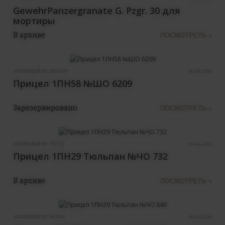
GewehrPanzergranate G. Pzgr. 30 для
мортиры
В архиве
ПОСМОТРЕТЬ »
АРХИВНЫЙ №:
ШО6209
06.04.2026
Прицел 1ПН58 №ШО 6209
Зарезервировано
ПОСМОТРЕТЬ »
АРХИВНЫЙ №:
ЧО732
06.04.2026
Прицел 1ПН29 Тюльпан №ЧО 732
В архиве
ПОСМОТРЕТЬ »
АРХИВНЫЙ №:
ЧО840
06.04.2026