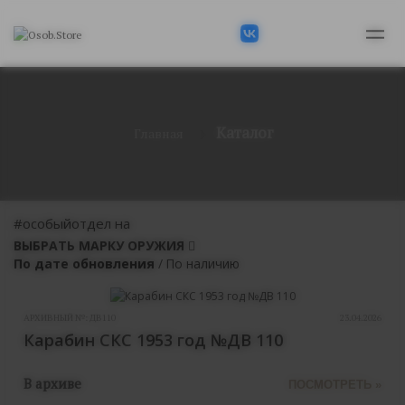
Каталог
Главная
#особыйотдел на
ВЫБРАТЬ МАРКУ ОРУЖИЯ
По дате обновления
/
По наличию
АРХИВНЫЙ №:
ДВ110
23.04.2026
Карабин СКС 1953 год №ДВ 110
В архиве
ПОСМОТРЕТЬ »