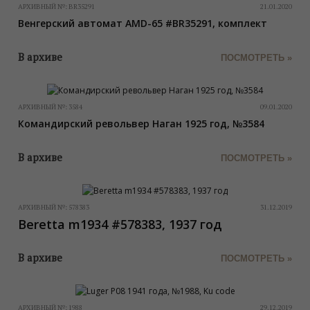
АРХИВНЫЙ №:
BR35291
21.01.2020
Венгерский автомат AMD-65 #BR35291, комплект
В архиве
ПОСМОТРЕТЬ »
АРХИВНЫЙ №:
3584
09.01.2020
Командирский револьвер Наган 1925 год, №3584
В архиве
ПОСМОТРЕТЬ »
АРХИВНЫЙ №:
578383
31.12.2019
Beretta m1934 #578383, 1937 год
В архиве
ПОСМОТРЕТЬ »
АРХИВНЫЙ №:
1988
29.12.2019