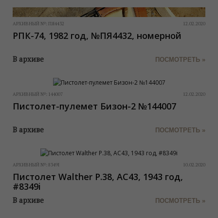
АРХИВНЫЙ №:
ПЯ4432
12.02.2020
РПК-74, 1982 год, №ПЯ4432, номерной
В архиве
ПОСМОТРЕТЬ »
АРХИВНЫЙ №:
144007
12.02.2020
Пистолет-пулемет Бизон-2 №144007
В архиве
ПОСМОТРЕТЬ »
АРХИВНЫЙ №:
8349I
10.02.2020
Пистолет Walther P.38, AC43, 1943 год,
#8349i
В архиве
ПОСМОТРЕТЬ »