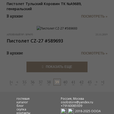
Пистолет Тульский Коровин ТК №А9689,
генеральский
В архиве
ПОСМОТРЕТЬ »
АРХИВНЫЙ №:
589693
25.11.2019
Пистолет CZ-27 #589693
В архиве
ПОСМОТРЕТЬ »
ПОКАЗАТЬ ЕЩЕ
|<
<
35
36
37
38
39
40
41
42
43
>
>|
гостевая
Россия, Москва
каталог
osobstore@yandex.ru
блог
+79160085939
скупка
2018-2025 ОООА
контакты