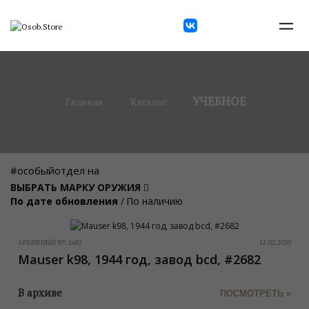
УЧЕБНОЕ
Главная
Каталог
#особыйотдел на
ВЫБРАТЬ МАРКУ ОРУЖИЯ
По дате обновления
/
По наличию
АРХИВНЫЙ №:
2682
12.02.2020
Mauser k98, 1944 год, завод bcd, #2682
В архиве
ПОСМОТРЕТЬ »