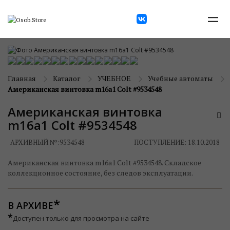
Главная
Каталог
УЧЕБНОЕ
Учебные автоматы
Американская винтовка m16a1 Colt #9534548
Американская винтовка
m16a1 Colt #9534548
АРХИВНЫЙ №:
9534548
ПОСТУПЛЕНИЕ: 18.10.2018
Американская винтовка m16a1 Colt #9534548. Складское
коллекционное состояние, без следов эксплуатации.
В АРХИВЕ
*
Доступен только для просмотра на сайте