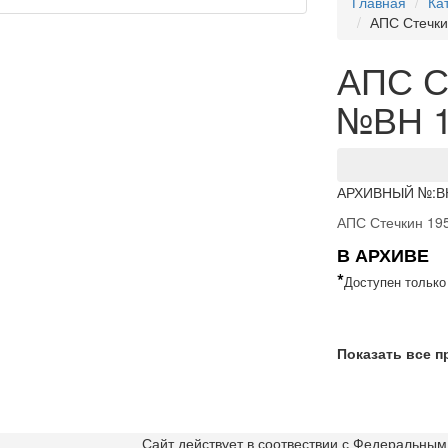
Главная
Ка
АПС Стечки
АПС С
№ВН 1
АРХИВНЫЙ №:
В
АПС Стечкин 195
В АРХИВЕ
*
Доступен только
Показать все 
Сайт действует в соотвествии с Федеральным 