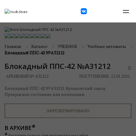
Главная
Каталог
УЧЕБНОЕ
Учебные автоматы
Блокадный ППС-42 №А31212
Блокадный ППС-42 №А31212
АРХИВНЫЙ №:
А31212
ПОСТУПЛЕНИЕ: 12.01.2021
Блокадный ППС-42 №А31212. Кулаковский завод.
Прекрасное состояние для коллекции.
ЗАРЕЗЕРВИРОВАНО
В АРХИВЕ
*
Доступен только для просмотра на сайте