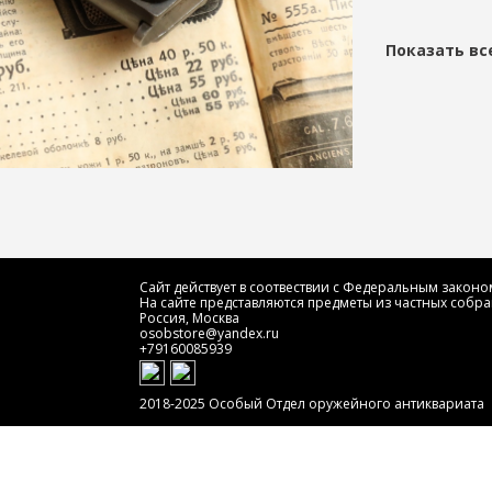
Показать вс
Сайт действует в соотвествии с Федеральным законом
На сайте представляются предметы из частных собра
Россия, Москва
osobstore@yandex.ru
+79160085939
2018-2025 Особый Отдел оружейного антиквариата