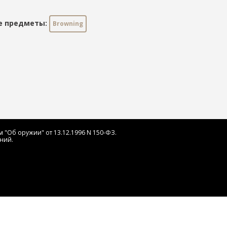
е предметы:
Browning
 "Об оружии" от 13.12.1996 N 150-ФЗ.
ний.