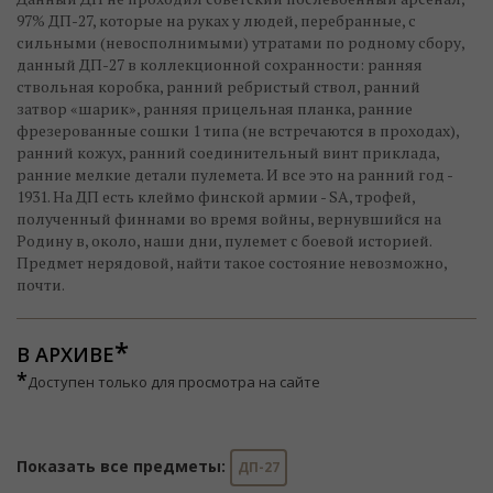
97% ДП-27, которые на руках у людей, перебранные, с
сильными (невосполнимыми) утратами по родному сбору,
данный ДП-27 в коллекционной сохранности: ранняя
ствольная коробка, ранний ребристый ствол, ранний
затвор «шарик», ранняя прицельная планка, ранние
фрезерованные сошки 1 типа (не встречаются в проходах),
ранний кожух, ранний соединительный винт приклада,
ранние мелкие детали пулемета. И все это на ранний год -
1931. На ДП есть клеймо финской армии - SA, трофей,
полученный финнами во время войны, вернувшийся на
Родину в, около, наши дни, пулемет с боевой историей.
Предмет нерядовой, найти такое состояние невозможно,
почти.
В АРХИВЕ
*
Доступен только для просмотра на сайте
Показать все предметы:
ДП-27