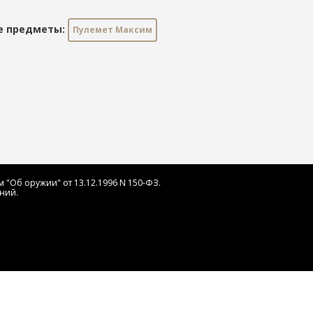
е предметы:
Пулемет Максим
 "Об оружии" от 13.12.1996 N 150-ФЗ.
ний.