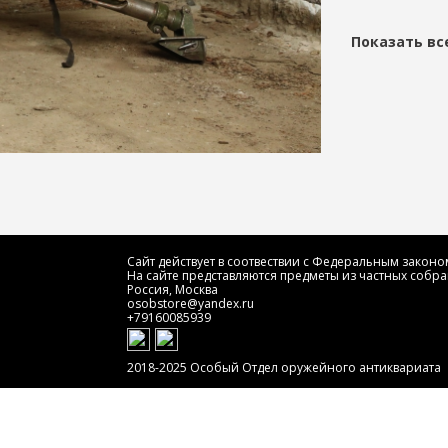
Показать вс
Сайт действует в соотвествии с Федеральным законом
На сайте представляются предметы из частных собра
Россия, Москва
osobstore@yandex.ru
+79160085939
2018-2025 Особый Отдел оружейного антиквариата