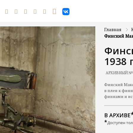
Главная
Финский Мак
Финс
1938 
АРХИВНЫЙ №
Финский Макс
в плен к фин
финнами и исп
В АРХИВЕ
*
Доступен тол