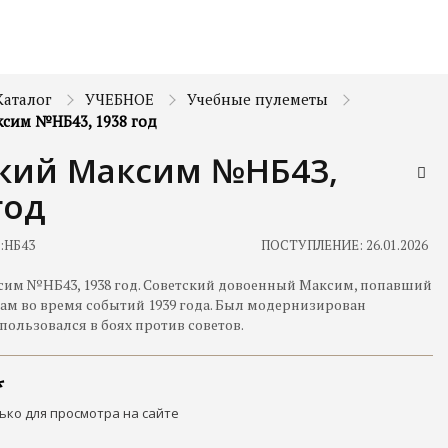
Каталог
УЧЕБНОЕ
Учебные пулеметы
сим №НБ43, 1938 год
кий Максим №НБ43,
год
:
НБ43
ПОСТУПЛЕНИЕ: 26.01.2026
им №НБ43, 1938 год. Советский довоенный Максим, попавший
нам во время событий 1939 года. Был модернизирован
ользовался в боях против советов.
ько для просмотра на сайте