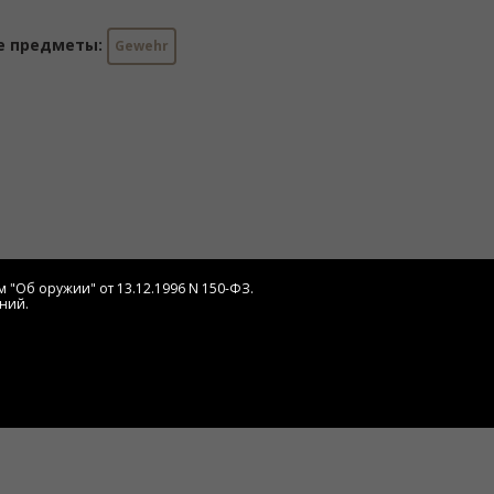
е предметы:
Gewehr
 "Об оружии" от 13.12.1996 N 150-ФЗ.
ний.