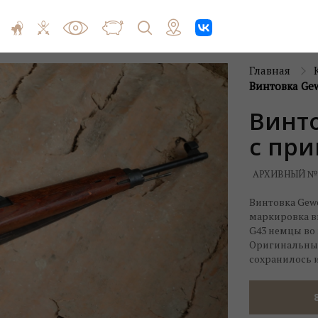
Главная
Винтовка Gew
Винто
с пр
АРХИВНЫЙ №
Винтовка Gewe
маркировка в
G43 немцы во 
Оригинальный 
сохранилось и