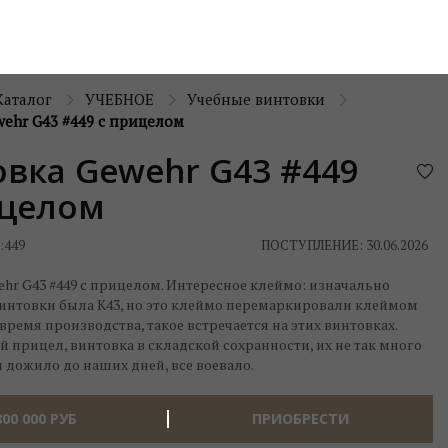
Каталог
УЧЕБНОЕ
Учебные винтовки
ehr G43 #449 с прицелом
вка Gewehr G43 #449
ицелом
:
449
ПОСТУПЛЕНИЕ: 30.06.2026
hr G43 #449 с прицелом. Интересное клеймо: изначально
интовки была К43, но это клеймо перемаркировали клеймом
время производства, такое встречается на этих винтовках.
прицел, винтовка в складской сохранности, их не так много
 дожило до наших дней, все воевало.
800 000
РУБ
ПРИОБРЕСТИ