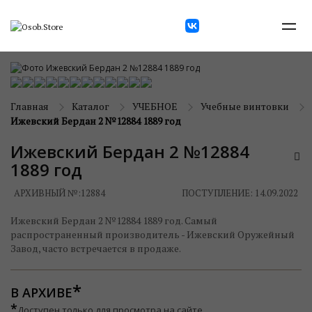
Главная
Каталог
УЧЕБНОЕ
Учебные винтовки
Ижевский Бердан 2 №12884 1889 год
Ижевский Бердан 2 №12884
1889 год
АРХИВНЫЙ №:
12884
ПОСТУПЛЕНИЕ: 14.09.2022
Ижевский Бердан 2 №12884 1889 год. Самый
распространенный производитель - Ижевский Оружейный
Завод, часто встречается в продаже.
В АРХИВЕ
*
Доступен только для просмотра на сайте