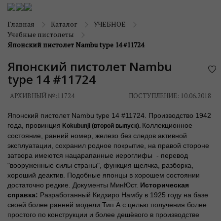
Главная
Каталог
УЧЕБНОЕ
Учебные пистолеты
Японский пистолет Nambu type 14 #11724
Японский пистолет Nambu
type 14 #11724
АРХИВНЫЙ №:
11724
ПОСТУПЛЕНИЕ: 10.06.2018
Японский пистолет Nambu type 14 #11724. Производство 1942
года, провинция
Коллекционное
Kokubunji
(второй выпуск).
состояние, ранний номер, железо без следов активной
эксплуатации, сохранил родное покрытие, на правой стороне
затвора имеются нацарапанные иероглифы - перевод
"вооруженные силы страны", функция щелчка, разборка,
хороший деактив. Подобные японцы в хорошем состоянии
достаточно редкие. Документы МинЮст.
Историческая
справка:
Разработанный Кидзиро Намбу в 1925 году на базе
своей более ранней модели
Тип А
с целью получения более
простого по конструкции и более дешёвого в производстве