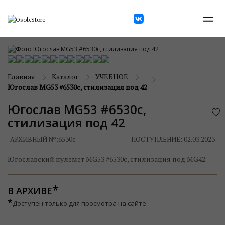
Главная
Каталог
УЧЕБНОЕ
Югослав MG53 #6530с, стилизация под 42
Югослав MG53 #6530с,
стилизация под 42
АРХИВНЫЙ №:
6530с
ПОСТУПЛЕНИЕ: 02.03.2023
Югославский пулемет MG53 #6530с, стилизация под MG42.
В АРХИВЕ
*
Доступен только для просмотра на сайте