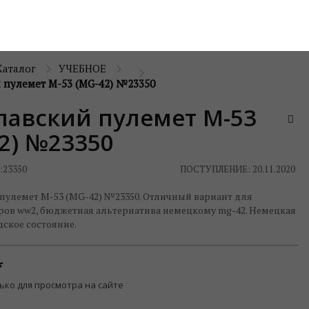
Каталог
УЧЕБНОЕ
 пулемет М-53 (MG-42) №23350
лавский пулемет М-53
2) №23350
:
23350
ПОСТУПЛЕНИЕ: 20.11.2020
пулемет М-53 (MG-42) №23350. Отличный вариант для
ров ww2, бюджетная альтернатива немецкому mg-42. Немецкая
ское состояние.
ько для просмотра на сайте