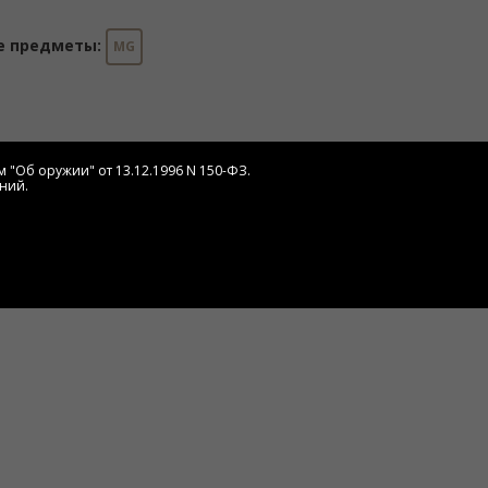
е предметы:
MG
 "Об оружии" от 13.12.1996 N 150-ФЗ.
ний.