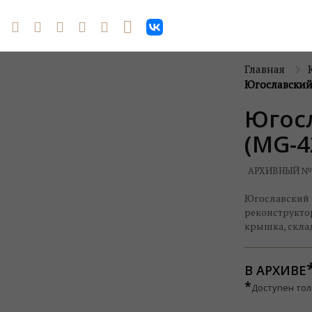
Главная
Югославский
Югос
(MG-4
АРХИВНЫЙ №
Югославский 
реконструкто
крышка, склад
В АРХИВЕ
*
Доступен тол