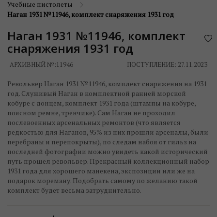
Учебные пистолеты
Наган 1931 №11946, комплект снаряжения 1931 год
Наган 1931 №11946, комплект
снаряжения 1931 год
АРХИВНЫЙ №:
11946
ПОСТУПЛЕНИЕ: 27.11.2023
Револьвер Наган 1931 №11946, комплект снаряжения на 1931
год. Служивый Наган в комплектной ранней морской
кобуре с донцем, комплект 1931 года (штампы на кобуре,
поясном ремне, тренчике). Сам Наган не проходил
послевоенных арсенальных ремонтов (что является
редкостью для Наганов, 95% из них прошли арсеналы, были
перебраны и перепокрыты), по следам набоя от гильз на
последней фотографии можно увидеть какой исторический
путь прошел револьвер. Прекрасный коллекционный набор
1931 года для хорошего манекена, экспозиции или же на
подарок мореману. Подобрать самому по желанию такой
комплект будет весьма затруднительно.