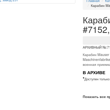
Главная
Ка
Карабин Mau
Караб
#7152,
АРХИВНЫЙ №:
7
Карабин Mauser K
Maschinenfabrik
военная приемк
В АРХИВЕ
*
Доступен только
Показать все 