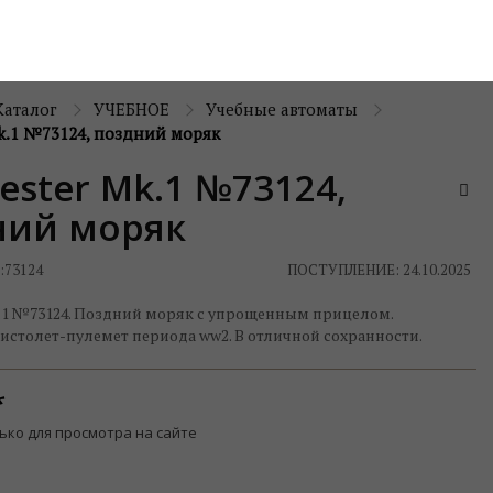
Каталог
УЧЕБНОЕ
Учебные автоматы
k.1 №73124, поздний моряк
ester Mk.1 №73124,
ний моряк
:
73124
ПОСТУПЛЕНИЕ: 24.10.2025
k.1 №73124. Поздний моряк с упрощенным прицелом.
истолет-пулемет периода ww2. В отличной сохранности.
ько для просмотра на сайте