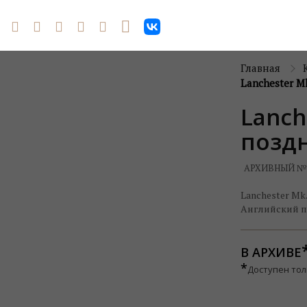
Главная
Lanchester M
Lanch
позд
АРХИВНЫЙ №
Lanchester M
Английский п
В АРХИВЕ
*
Доступен тол