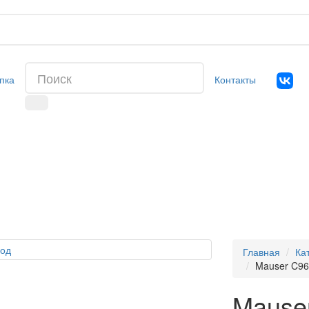
пка
Контакты
Главная
Ка
Mauser C96
Mause