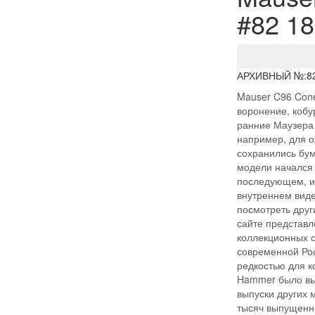
#82 18
АРХИВНЫЙ №:
8
Mauser C96 Cone
воронение, кобу
ранние Маузера 
например, для о
сохранились бум
модели начался 
последующем, и
внутреннем виде
посмотреть друг
сайте представл
коллекционных 
современной Ро
редкостью для к
Hammer было вы
выпуски других 
тысяч выпущенны