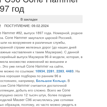
97 год
В закладки
2
ПОСТУПЛЕНИЕ: 09.02.2024
 Hammer #82, выпуск 1897 года. Номерной, родное
ра. Cone Hammer закупался царской Россией,
шли на вооружение в различные службы,
хранной стражи железных дорог (до наших дней
ажные наставления к таким Маузерам). С данной
серийный выпуск Маузеров 96-й модели, которая, в
мела множество изменений во внешнем и
. Это уже пятый Cone Hammer на сайте,
ие можно по ссылкам:
10934
,
2281
,
2283
,
4483
. На
ена хорошая подборка по ранним 96 в
состояниях, например,
Большое Кольцо.
В
ссии Cone Hammer считается достаточной
оллекции, добыть его сложно. Всего же Cone
пущено около 12 тысяч штук, более поздние
моделей Mauser C96 исчислялись уже сотнями
х образцов, поэтому, их часто можно увидеть в