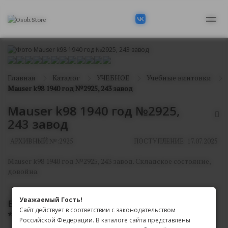
Главная
Каталог
УЧЕБНОЕ
Учебные винтовки
Mauser k98 1940 год №2925, 243 завод
Mauser k98 1940 год №2925,
243 завод
АРХИВНЫЙ №:
2925
ПОСТУПЛЕНИЕ: 17.07.2025
Mauser k98 1940 год №2925, 243 завод. Складское состояние,
довойна.
Уважаемый Гость!
В АРХИВЕ
Сайт действует в соответствии с законодательством
*
Доступен только для просмотра на сайте
Российской Федерации. В каталоге сайта представлены