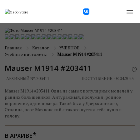
Главная
Каталог
УЧЕБНОЕ
Учебные пистолеты
Mauser M1914 #203411
Mauser M1914 #203411
АРХИВНЫЙ №:
203411
ПОСТУПЛЕНИЕ: 08.04.2025
Mauser M1914 #203411. Одна из самых популярных моделей у
ранних большевиков. Антуражный, послужил, родное
воронение, одни номера. Такой был у Дзержинского,
Сталина, поэт Маяковский с такого пустил себе пулю в
голову.
В АРХИВЕ