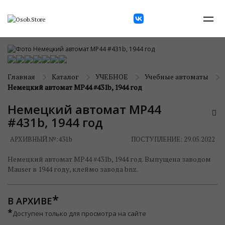
Главная
Каталог
УЧЕБНОЕ
Учебные автоматы
Немецкий автомат MP44 #431b, 1944 год
Немецкий автомат MP44
#431b, 1944 год
АРХИВНЫЙ №:
431b
ПОСТУПЛЕНИЕ: 29.05.2022
Немецкий автомат MP44 #431b, 1944 год. Выпущена заводом
Mauser в 1944 году, клеймо завода bnz.
В АРХИВЕ
*
Доступен только для просмотра на сайте